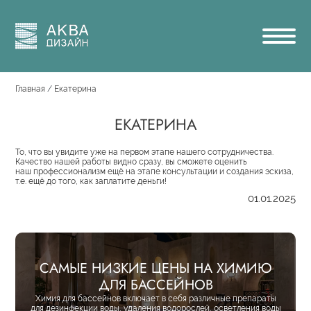
Перейти
Навигация
к
основному
Основная
содержанию
навигация
Строка
Главная
Екатерина
навигации
ЕКАТЕРИНА
То, что вы увидите уже на первом этапе нашего сотрудничества.
Качество нашей работы видно сразу, вы сможете оценить
наш профессионализм ещё на этапе консультации и создания эскиза,
т.е. ещё до того, как заплатите деньги!
01.01.2025
САМЫЕ НИЗКИЕ ЦЕНЫ НА ХИМИЮ
ДЛЯ БАССЕЙНОВ
Химия для бассейнов включает в себя различные препараты
для дезинфекции воды, удаления водорослей, осветления воды