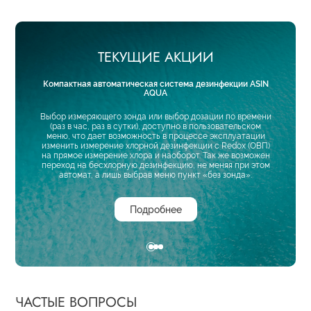
ТЕКУЩИЕ АКЦИИ
Компактная автоматическая система дезинфекции ASIN
AQUA
.
Жи
Выбор измеряющего зонда или выбор дозации по времени
имым
(раз в час, раз в сутки), доступно в пользовательском
йне.
Внимани
меню, что дает возможность в процессе эксплуатации
вода -
изменить измерение хлорной дезинфекции с Redox (ОВП)
 важным
на прямое измерение хлора и наоборот. Так же возможен
ляющих
переход на бесхлорную дезинфекцию, не меняя при этом
автомат, а лишь выбрав меню пункт «без зонда».
Подробнее
ЧАСТЫЕ ВОПРОСЫ