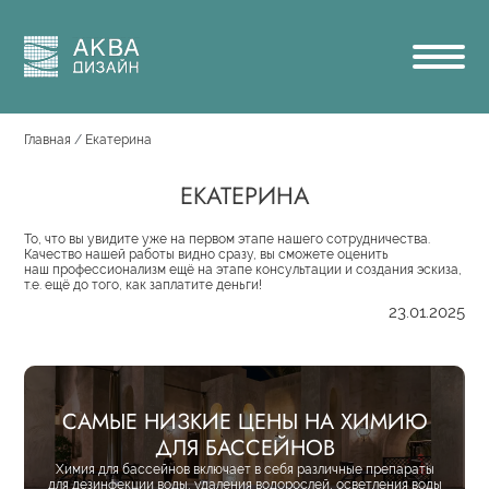
Перейти
Навигация
к
основному
Основная
содержанию
навигация
Строка
Главная
Екатерина
навигации
ЕКАТЕРИНА
То, что вы увидите уже на первом этапе нашего сотрудничества.
Качество нашей работы видно сразу, вы сможете оценить
наш профессионализм ещё на этапе консультации и создания эскиза,
т.е. ещё до того, как заплатите деньги!
23.01.2025
САМЫЕ НИЗКИЕ ЦЕНЫ НА ХИМИЮ
ДЛЯ БАССЕЙНОВ
Химия для бассейнов включает в себя различные препараты
для дезинфекции воды, удаления водорослей, осветления воды