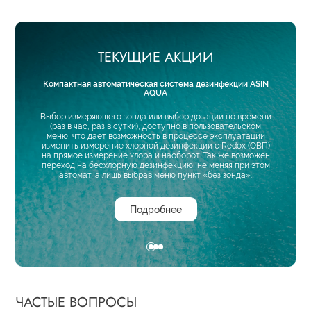
ТЕКУЩИЕ АКЦИИ
Компактная автоматическая система дезинфекции ASIN
AQUA
.
Жи
Выбор измеряющего зонда или выбор дозации по времени
имым
(раз в час, раз в сутки), доступно в пользовательском
йне.
Внимани
меню, что дает возможность в процессе эксплуатации
вода -
изменить измерение хлорной дезинфекции с Redox (ОВП)
 важным
на прямое измерение хлора и наоборот. Так же возможен
ляющих
переход на бесхлорную дезинфекцию, не меняя при этом
автомат, а лишь выбрав меню пункт «без зонда».
Подробнее
ЧАСТЫЕ ВОПРОСЫ